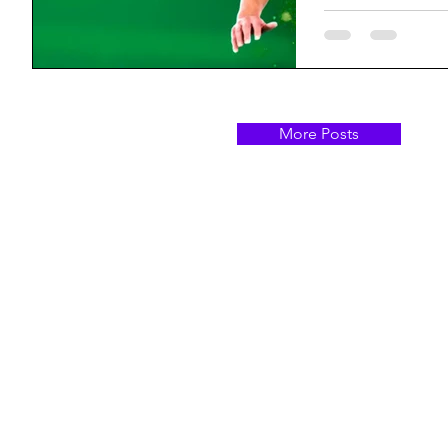
More Posts