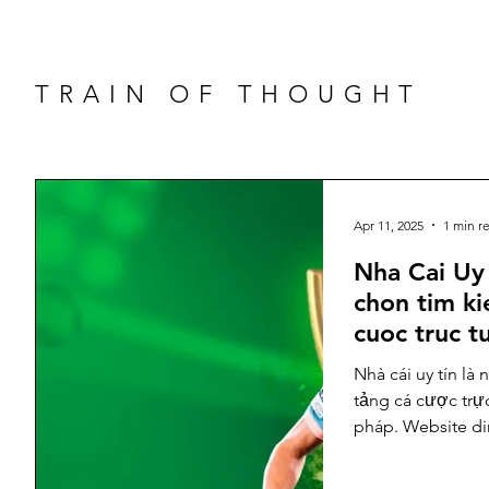
TRAIN OF THOUGHT
Apr 11, 2025
1 min r
Nha Cai Uy 
chon tim k
cuoc truc t
hop phap
Nhà cái uy tín là nơi lựa chọn tìm kiếm nền
tảng cá cược trự
pháp. Website dinhk.net là c
về top nhà...