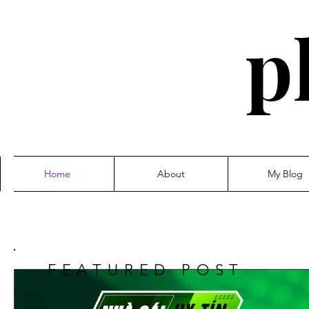
p
Home
About
My Blog
FEATURED POST